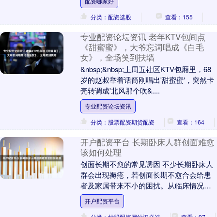
配资哪家好
亲，面对着....
分类：配资选股
查看：155
专业配资论坛资讯 老年KTV包间点
《甜蜜蜜》，大爷忘词唱成《白毛
女》，全场笑到扶墙
&nbsp;&nbsp;上周五社区KTV包厢里，68
岁的赵叔举着话筒刚唱出'甜蜜蜜'，突然卡
壳转调成'北风那个吹&....
专业配资论坛资讯
分类：股票配资期货配资
查看：164
开户配资平台 长期卧床人群创面难愈
该如何处理
创面长期不愈的常见诱因 不少长期卧床人
群会出现褥疮，若创面长期不愈合会给患
者及家属带来不小的困扰。从临床情况来
看，这类创面难愈通常和多重因素相关，
开户配资平台
首先是局部受压....
分类：炒股配资网站识必选
查看：97