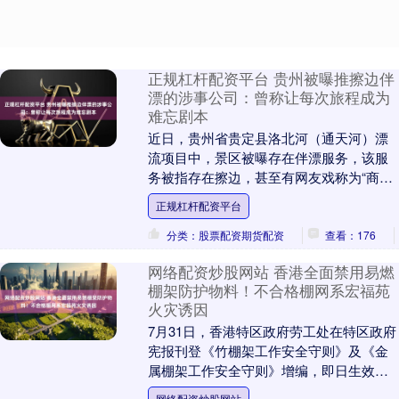
正规杠杆配资平台 贵州被曝推擦边伴
漂的涉事公司：曾称让每次旅程成为
难忘剧本
近日，贵州省贵定县洛北河（通天河）漂
流项目中，景区被曝存在伴漂服务，该服
务被指存在擦边，甚至有网友戏称为“商务
漂流”。目前，贵定县当地已开展调查。7
正规杠杆配资平台
月31日，南....
分类：股票配资期货配资
查看：176
网络配资炒股网站 香港全面禁用易燃
棚架防护物料！不合格棚网系宏福苑
火灾诱因
7月31日，香港特区政府劳工处在特区政府
宪报刊登《竹棚架工作安全守则》及《金
属棚架工作安全守则》增编，即日生效，
以加强棚架（即脚手架）安全性。南都N视
网络配资炒股网站