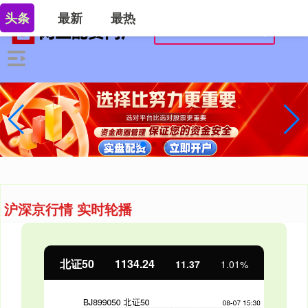
头条
最新
最热
沪深京行情 实时轮播
北证50
1134.24
11.37
1.01%