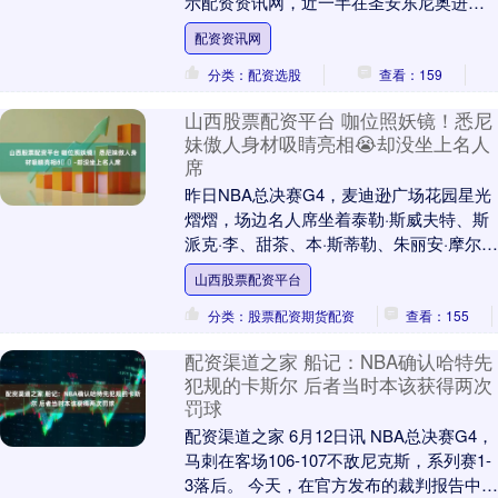
示配资资讯网，近一半在圣安东尼奥进行
的第五场比赛门票，买家都来自纽....
配资资讯网
分类：配资选股
查看：159
山西股票配资平台 咖位照妖镜！悉尼
妹傲人身材吸睛亮相😭却没坐上名人
席
昨日NBA总决赛G4，麦迪逊广场花园星光
熠熠，场边名人席坐着泰勒·斯威夫特、斯
派克·李、甜茶、本·斯蒂勒、朱丽安·摩尔、
特雷西·摩根、亚当·桑德勒等欧美顶流，
山西股票配资平台
有....
分类：股票配资期货配资
查看：155
配资渠道之家 船记：NBA确认哈特先
犯规的卡斯尔 后者当时本该获得两次
罚球
配资渠道之家 6月12日讯 NBA总决赛G4，
马刺在客场106-107不敌尼克斯，系列赛1-
3落后。 今天，在官方发布的裁判报告中有