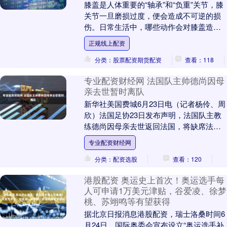
膝盖是人体重要的“轴承”和“负重”关节，膝
关节一旦磨损过度，便会造成不可逆的损
伤。日常生活中，哪些动作会对膝盖造成
伤害？如何养护膝盖？快拿小本本记下来
正规线上配资
↓↓ 这5....
分类：股票配资期货配资
查看：118
专业配资财经网 法国队主帅德尚因母
亲去世暂时离队
新华社美国费城6月23日电（记者杨伶、周
欣）法国足协23日发布声明，法国队主教
练德尚因母亲去世返回法国，将缺席法国
队26日与挪威队进行的美加墨世界杯I组最
专业配资财经网
后一轮....
分类：配资选股
查看：120
港股配资 奥运史上首次！奥运选手每
人可申请1万美元津贴，谷爱凌、徐梦
桃、苏翊鸣等有望获得
据北京日报消息港股配资，瑞士洛桑时间6
月24日，国际奥委会宣布设立“奥运选手补