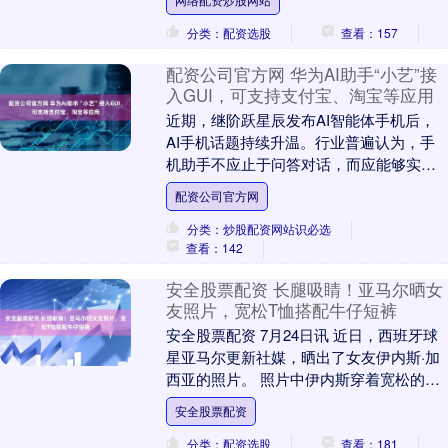
频此前报道....
分类：配资选股
查看：157
配资公司官方网 华为AI助手“小艺”接
入GUI，可支持支付宝、淘宝等应用
近期，继阶跃星辰发布AI智能体手机后，
AI手机话题持续升温。行业普遍认为，手
机助手不应止于问答对话，而应能够实际
帮助用户完成任务，国内外手机厂商均在
配资公司官方网
沿这一方向探....
分类：炒股配资网站识必选
查看：142
安全股票配资 长腿吸睛！亚马尔晒女
友照片，宽松T恤搭配牛仔短裤
安全股票配资 7月24日讯 近日，西班牙球
星亚马尔更新社媒，晒出了女友伊内斯·加
西亚的照片。 照片中伊内斯穿着宽松的黄
色T恤，搭配一条牛仔短裤，正在看手机。
安全股票配资
伊....
分类：配资选股
查看：181