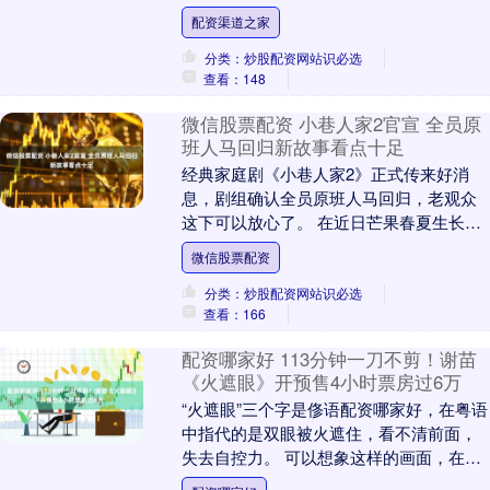
一次错判，比赛剩余1分02秒....
配资渠道之家
分类：炒股配资网站识必选
查看：148
微信股票配资 小巷人家2官宣 全员原
班人马回归新故事看点十足
经典家庭剧《小巷人家2》正式传来好消
息，剧组确认全员原班人马回归，老观众
这下可以放心了。 在近日芒果春夏生长大
会上，导演张开宙公布了这一重磅消息。
微信股票配资
闫妮、蒋欣、李....
分类：炒股配资网站识必选
查看：166
配资哪家好 113分钟一刀不剪！谢苗
《火遮眼》开预售4小时票房过6万
“火遮眼”三个字是俢语配资哪家好，在粤语
中指代的是双眼被火遮住，看不清前面，
失去自控力。 可以想象这样的画面，在大
银幕上，谢苗上演一个孤身营救女儿的父