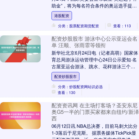
助金”，将为每名符合条件的奥运选手提供
1万美元津贴。该政策从2026年米兰-科尔
港股配资
蒂....
分类：股票配资期货配资
查看：113
配资炒股股市 游泳中心公示亚运会名
单 汪顺、张雨霏等领衔
新华社北京6月24日电（记者高萌）国家体
育总局游泳运动管理中心24日公示爱知·名
古屋亚运会游泳、跳水、花样游泳三个项
目的中国队参赛运动员名单配资炒股股
配资炒股股市
市。 游泳....
分类：炒股配资网站识必选
查看：130
配资资讯网 在主场打客场？圣安东尼
奥G5一半的门票买家都来自纽约/新泽
西
06月12日讯 NBA总决赛，目前马刺大比分
1-3落后于尼克斯。 据票务媒体TickPick显