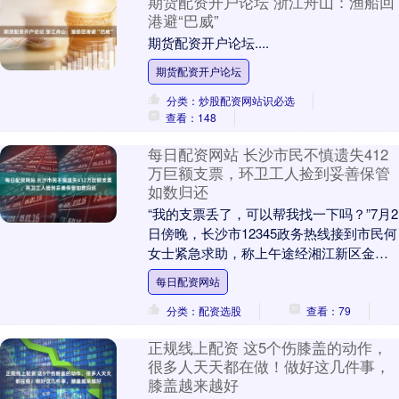
期货配资开户论坛 浙江舟山：渔船回
港避“巴威”
期货配资开户论坛....
期货配资开户论坛
分类：炒股配资网站识必选
查看：148
每日配资网站 长沙市民不慎遗失412
万巨额支票，环卫工人捡到妥善保管
如数归还
“我的支票丢了，可以帮我找一下吗？”7月2
日傍晚，长沙市12345政务热线接到市民何
女士紧急求助，称上午途经湘江新区金星
路地铁站至麓山名园公交站沿线时，不慎
每日配资网站
遗失....
分类：配资选股
查看：79
正规线上配资 这5个伤膝盖的动作，
很多人天天都在做！做好这几件事，
膝盖越来越好