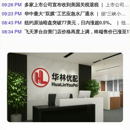
09:26 PM
多家上市公司宣布收到美国关税退税
上市公司公告显示，自7月以来，多家公司宣布已经收到美国关税退税。根据美国最高法院今年2月裁定，《国际紧急经济权力法》不授权总统征收大规模关税。美国国际贸易法院随后下令海关办理相关退款。海关与边境保护局4月20日启动第一阶段退款工作，首批退款于5月11日前后发放。美国海关与边境保护局官员本月4日披露的信息显示，截至7月底，该部门已处理完毕约1000亿美元关税的退款流程并把相关信息提供给财政部用于付款。（中新社）
09:23 PM
华中最大“双膜”工艺应急水厂通水
据“三峡小微”公众号消息，8月8日，由三峡集团所属长江环保集团、武汉市水务集团等共同投资建设的华中地区规模最大的“双膜”工艺应急水厂——武汉梁子湖应急水厂并网通水，标志着武汉市江南区域正式构建起“一江一湖”双水源互为备援、灵活调度的供水新格局，为片区660万市民用水安全提供坚实保障。
08:43 PM
纽约原油暗盘突破77美元，日内涨超0.5%。
纽约原油暗盘突破77美元，日内涨超0.
08:34 PM